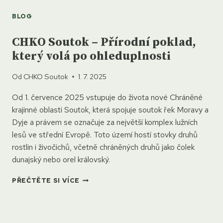
BLOG
CHKO Soutok – Přírodní poklad,
který volá po ohleduplnosti
Od
CHKO Soutok
1. 7. 2025
Od 1. července 2025 vstupuje do života nové Chráněné
krajinné oblasti Soutok, která spojuje soutok řek Moravy a
Dyje a právem se označuje za největší komplex lužních
lesů ve střední Evropě. Toto území hostí stovky druhů
rostlin i živočichů, včetně chráněných druhů jako čolek
dunajský nebo orel královský.
CHKO
PŘEČTĚTE SI VÍCE
SOUTOK
–
PŘÍRODNÍ
POKLAD,