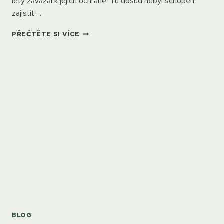
lety zavázal k jejich ochraně. Tu dosud nebyl schopen
zajistit….
JIHOMORAVSKÉ
PŘEČTĚTE SI VÍCE
LUŽNÍ
LESY
NEZBYTNĚ
POTŘEBUJÍ
ŘÁDNOU
OCHRANU
BLOG