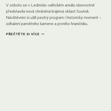
V sobotu se v Lednicko-valtickém areálu slavnostně
představila nová chráněná krajinná oblast Soutok.
Návštěvníci si užili pestrý program i historický moment –
odhalení pamětního kamene a prvního hraničníku.
CHKO
PŘEČTĚTE SI VÍCE
SOUTOK
SLAVÍ
OFICIÁLNÍ
VZNIK:
PAMĚTNÍ
KÁMEN
I
PRVNÍ
HRANIČNÍK
JSOU
NA
MÍSTĚ