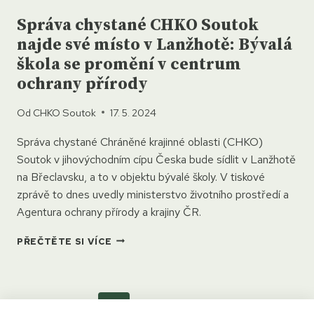
Správa chystané CHKO Soutok
najde své místo v Lanžhotě: Bývalá
škola se promění v centrum
ochrany přírody
Od
CHKO Soutok
17. 5. 2024
Správa chystané Chráněné krajinné oblasti (CHKO)
Soutok v jihovýchodním cípu Česka bude sídlit v Lanžhotě
na Břeclavsku, a to v objektu bývalé školy. V tiskové
zprávě to dnes uvedly ministerstvo životního prostředí a
Agentura ochrany přírody a krajiny ČR.
SPRÁVA
PŘEČTĚTE SI VÍCE
CHYSTANÉ
CHKO
SOUTOK
NAJDE
Předchozí
Další
1
2
3
SVÉ