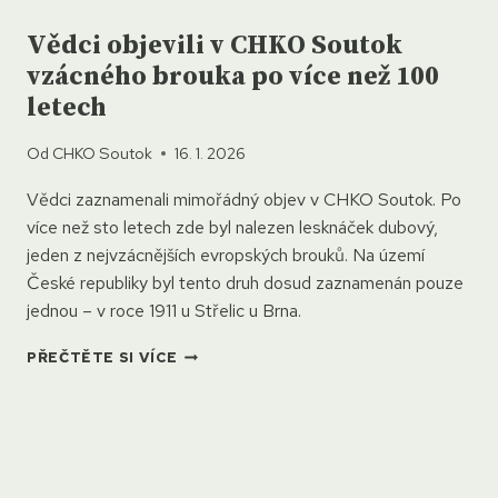
Vědci objevili v CHKO Soutok
vzácného brouka po více než 100
letech
Od
CHKO Soutok
16. 1. 2026
Vědci zaznamenali mimořádný objev v CHKO Soutok. Po
více než sto letech zde byl nalezen lesknáček dubový,
jeden z nejvzácnějších evropských brouků. Na území
České republiky byl tento druh dosud zaznamenán pouze
jednou – v roce 1911 u Střelic u Brna.
VĚDCI
PŘEČTĚTE SI VÍCE
OBJEVILI
V
CHKO
SOUTOK
VZÁCNÉHO
BROUKA