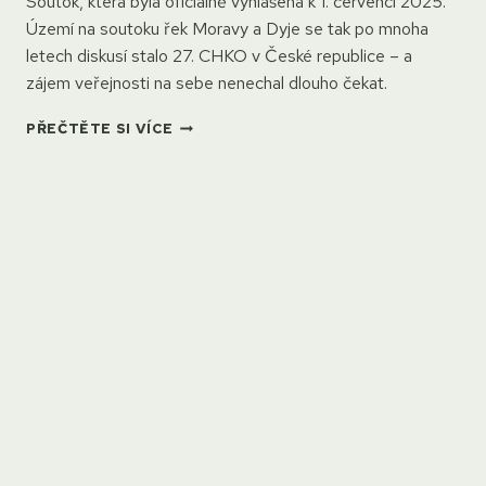
Soutok, která byla oficiálně vyhlášena k 1. červenci 2025.
Území na soutoku řek Moravy a Dyje se tak po mnoha
letech diskusí stalo 27. CHKO v České republice – a
zájem veřejnosti na sebe nenechal dlouho čekat.
TISÍCE
PŘEČTĚTE SI VÍCE
LIDÍ
VYRAZILY
DO
NOVĚ
VYHLÁŠENÉ
CHKO
SOUTOK