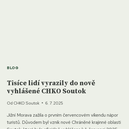
PO
VÍCE
NEŽ
100
LETECH
BLOG
Tisíce lidí vyrazily do nově
vyhlášené CHKO Soutok
Od
CHKO Soutok
6. 7. 2025
Jižní Morava zažila o prvním červencovém víkendu nápor
turistů. Důvodem byl vznik nové Chráněné krajinné oblasti