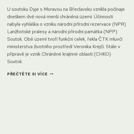
U soutoku Dyje s Moravou na Břeclavsku vznikla počínaje
dneškem dvě nová menší chráněná území. Účinnosti
nabyla vyhláška o vzniku národní přírodní rezervace (NPR)
Lanžhotské pralesy a národní přírodní památka (NPP)
Soutok. Obě území tvoří funkční celek, řekla ČTK mluvčí
ministerstva životního prostředí Veronika Krejčí. Stále v
přípravě je vznik Chráněné krajinné oblasti (CHKO)
Soutok.
U
PŘEČTĚTE SI VÍCE
SOUTOKU
DYJE
S
MORAVOU
VZNIKLA
DVĚ
NOVÁ
MENŠÍ
CHRÁNĚNÁ
ÚZEMÍ