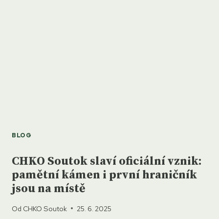
KTERÝ
VOLÁ
PO
OHLEDUPLNOSTI
BLOG
CHKO Soutok slaví oficiální vznik:
pamětní kámen i první hraničník
jsou na místě
Od
CHKO Soutok
25. 6. 2025