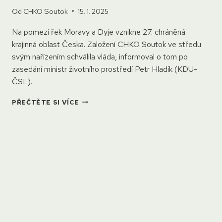
Od
CHKO Soutok
15. 1. 2025
Na pomezí řek Moravy a Dyje vznikne 27. chráněná
krajinná oblast Česka. Založení CHKO Soutok ve středu
svým nařízením schválila vláda, informoval o tom po
zasedání ministr životního prostředí Petr Hladík (KDU-
ČSL).
VLÁDA
PŘEČTĚTE SI VÍCE
SCHVÁLILA
VYHLÁŠENÍ
CHRÁNĚNÉ
KRAJINNÉ
OBLASTI
SOUTOK!