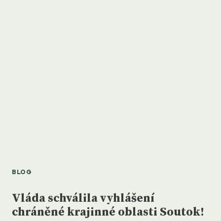
PRAVIDLA
PRO
RYBOLOV
V
CHKO
SOUTOK:
SPOLUPRÁCE
RYBÁŘŮ
A
OCHRÁNCŮ
PŘÍRODY
BLOG
Vláda schválila vyhlášení
chráněné krajinné oblasti Soutok!