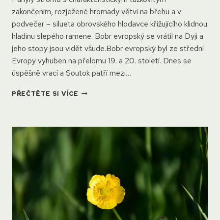
zakončením, rozježené hromady větví na břehu a v
podvečer – silueta obrovského hlodavce křižujícího klidnou
hladinu slepého ramene. Bobr evropský se vrátil na Dyji a
jeho stopy jsou vidět všude.Bobr evropský byl ze střední
Evropy vyhuben na přelomu 19. a 20. století. Dnes se
úspěšně vrací a Soutok patří mezi…
BOBR
PŘEČTĚTE SI VÍCE
NA
DYJI
–
PRŮVODCE
POZOROVÁNÍM