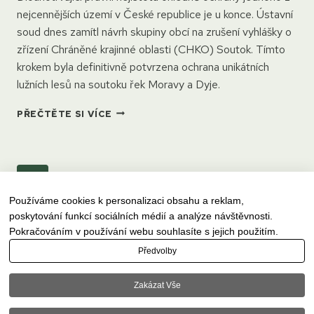
nejcennějších území v České republice je u konce. Ústavní
soud dnes zamítl návrh skupiny obcí na zrušení vyhlášky o
zřízení Chráněné krajinné oblasti (CHKO) Soutok. Tímto
krokem byla definitivně potvrzena ochrana unikátních
lužních lesů na soutoku řek Moravy a Dyje.
ÚSTAVNÍ
PŘEČTĚTE SI VÍCE
SOUD
POTVRDIL
VZNIK
CHKO
Další
1
2
3
SOUTOK:
Navigace
DEFINITIVNÍ
Používáme cookies k personalizaci obsahu a reklam,
strana
na
VÍTĚZSTVÍ
poskytování funkcí sociálních médií a analýze návštěvnosti.
PRO
stránce
Pokračováním v používání webu souhlasíte s jejich použitím.
„MORAVSKOU
AMAZONII“
Předvolby
© 2023–2026 Moravská Amazonie.
Všechna práva vyhrazena |
Ochrana
Zakázat Vše
soukromí