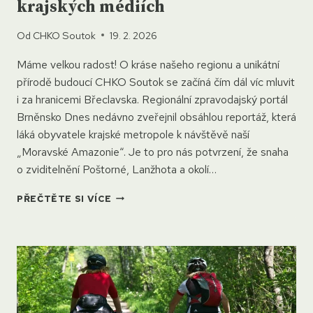
krajských médiích
Od
CHKO Soutok
19. 2. 2026
Máme velkou radost! O kráse našeho regionu a unikátní
přírodě budoucí CHKO Soutok se začíná čím dál víc mluvit
i za hranicemi Břeclavska. Regionální zpravodajský portál
Brněnsko Dnes nedávno zveřejnil obsáhlou reportáž, která
láká obyvatele krajské metropole k návštěvě naší
„Moravské Amazonie“. Je to pro nás potvrzení, že snaha
o zviditelnění Poštorné, Lanžhota a okolí…
MORAVSKÁ
PŘEČTĚTE SI VÍCE
AMAZONIE
HITEM
SEZÓNY
2026:
O
SOUTOKU
SE
PÍŠE