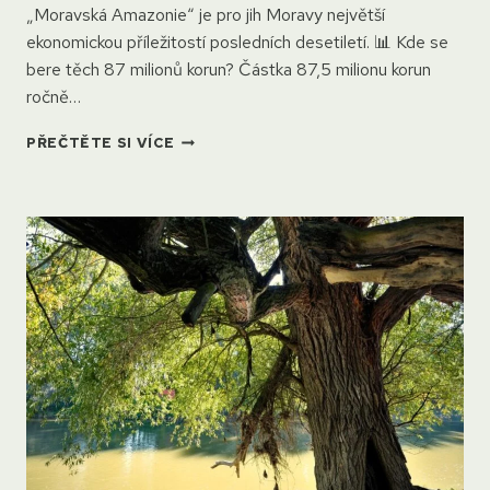
„Moravská Amazonie“ je pro jih Moravy největší
ekonomickou příležitostí posledních desetiletí. 📊 Kde se
bere těch 87 milionů korun? Částka 87,5 milionu korun
ročně…
VYHLÁŠENÍ
PŘEČTĚTE SI VÍCE
CHKO
SOUTOK
PROSPĚJE
REGIONÁLNÍ
EKONOMICE