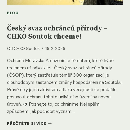
BLOG
Český svaz ochránců přírody –
CHKO Soutok chceme!
Od
CHKO Soutok
16. 2. 2026
Ochrana Moravské Amazonie je tématem, které hýbe
regionem už několik let. Český svaz ochránců přírody
(ČSOP), který zastřešuje téměř 300 organizací, je
dlouhodobým zastáncem změny hospodaření na Soutoku.
Právě díky jejich aktivitám a tlaku veřejnosti se podařilo
posunout ochranu tohoto unikátního území na novou
úroveň. 🌿 Poznejte to, co chráníme Nejlepším
způsobem, jak pochopit význam…
ČESKÝ
PŘEČTĚTE SI VÍCE
SVAZ