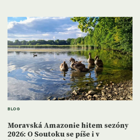
JARNÍM
SOUTOK
–
KDY
KAM
A
CO
KVETE
BLOG
Moravská Amazonie hitem sezóny
2026: O Soutoku se píše i v