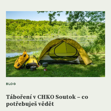
OCHRÁNCŮ
PŘÍRODY
–
CHKO
SOUTOK
CHCEME!
BLOG
Táboření v CHKO Soutok – co
potřebuješ vědět