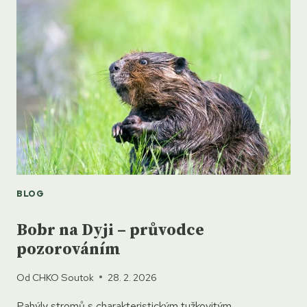
JE
MORAVSKÁ
AMAZONIE
TAK
DIVOKÁ
BLOG
Bobr na Dyji – průvodce
pozorováním
Od
CHKO Soutok
28. 2. 2026
Pahýly stromů s charakteristickým tužkovitým