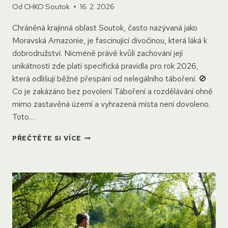
Od
CHKO Soutok
16. 2. 2026
Chráněná krajinná oblast Soutok, často nazývaná jako
Moravská Amazonie, je fascinující divočinou, která láká k
dobrodružství. Nicméně právě kvůli zachování její
unikátnosti zde platí specifická pravidla pro rok 2026,
která odlišují běžné přespání od nelegálního táboření. 🚫
Co je zakázáno bez povolení Táboření a rozdělávání ohně
mimo zastavěná území a vyhrazená místa není dovoleno.
Toto…
TÁBOŘENÍ
PŘEČTĚTE SI VÍCE
V
CHKO
SOUTOK
–
CO
POTŘEBUJEŠ
VĚDĚT