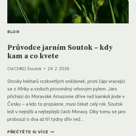
BLOG
Průvodce jarním Soutok – kdy
kam a co kvete
Od
CHKO Soutok
24. 2. 2026
Stovky hektarů rozkvetlých sněženek, první čápi vracející
se z Afriky a vzduch provoněný vrbovým pylem. Jaro
přichází do Moravské Amazonie dříve než kamkoli jinde v
Česku – a kdo to propásne, musí čekat celý rok. Soutok
leží v nejnižší a nejteplejší části Moravy. Díky tomu se jaro
probouzí o dva až tři týdny dřív než…
PRŮVODCE
PŘEČTĚTE SI VÍCE