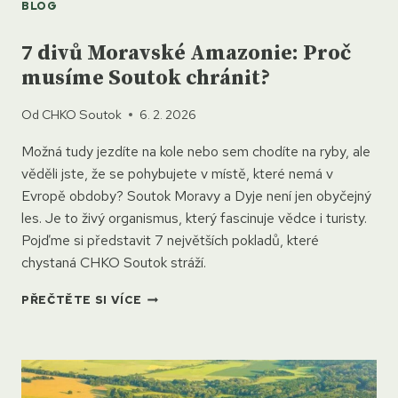
BLOG
7 divů Moravské Amazonie: Proč
musíme Soutok chránit?
Od
CHKO Soutok
6. 2. 2026
Možná tudy jezdíte na kole nebo sem chodíte na ryby, ale
věděli jste, že se pohybujete v místě, které nemá v
Evropě obdoby? Soutok Moravy a Dyje není jen obyčejný
les. Je to živý organismus, který fascinuje vědce i turisty.
Pojďme si představit 7 největších pokladů, které
chystaná CHKO Soutok stráží.
7
PŘEČTĚTE SI VÍCE
DIVŮ
MORAVSKÉ
AMAZONIE:
PROČ
MUSÍME