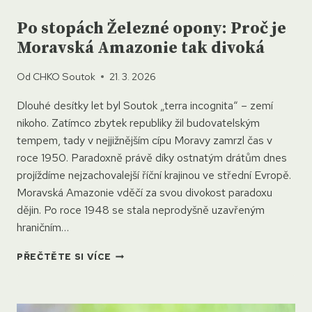
Po stopách Železné opony: Proč je
Moravská Amazonie tak divoká
Od
CHKO Soutok
21. 3. 2026
Dlouhé desítky let byl Soutok „terra incognita“ – zemí
nikoho. Zatímco zbytek republiky žil budovatelským
tempem, tady v nejjižnějším cípu Moravy zamrzl čas v
roce 1950. Paradoxně právě díky ostnatým drátům dnes
projíždíme nejzachovalejší říční krajinou ve střední Evropě.
Moravská Amazonie vděčí za svou divokost paradoxu
dějin. Po roce 1948 se stala neprodyšně uzavřeným
hraničním…
PO
PŘEČTĚTE SI VÍCE
STOPÁCH
ŽELEZNÉ
OPONY:
PROČ