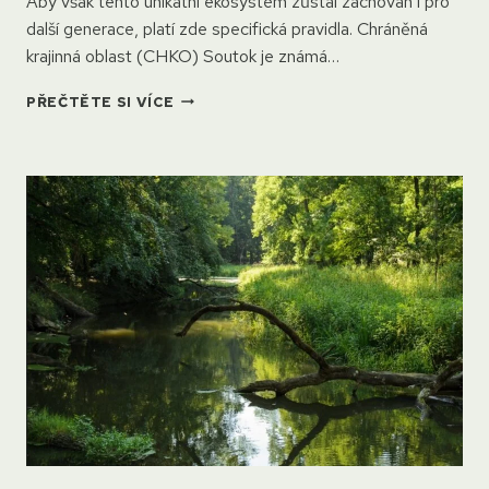
Aby však tento unikátní ekosystém zůstal zachován i pro
další generace, platí zde specifická pravidla. Chráněná
krajinná oblast (CHKO) Soutok je známá…
JAKÁ
PŘEČTĚTE SI VÍCE
PRAVIDLA
PLATÍ
PRO
RYBÁŘE
V
CHKO
SOUTOK?